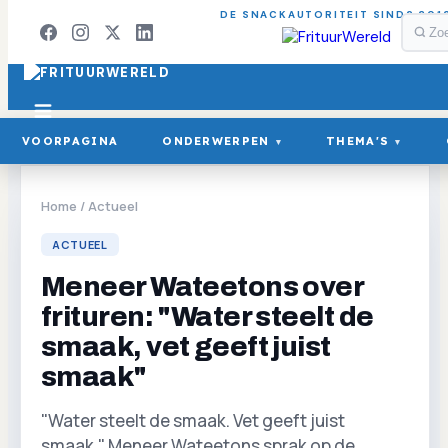
DE SNACKAUTORITEIT SINDS 201
VOORPAGINA
ONDERWERPEN
THEMA'S
▾
▾
Home
/
Actueel
ACTUEEL
Meneer Wateetons over
frituren: "Water steelt de
smaak, vet geeft juist
smaak"
"Water steelt de smaak. Vet geeft juist
smaak." Meneer Wateetons sprak op de