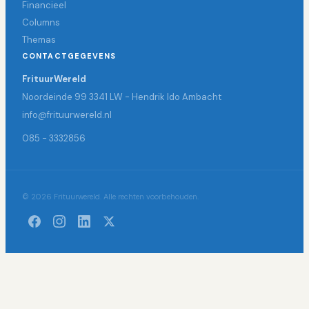
Financieel
Columns
Themas
CONTACTGEGEVENS
FrituurWereld
Noordeinde 99 3341 LW - Hendrik Ido Ambacht
info@frituurwereld.nl
085 - 3332856
© 2026 Frituurwereld. Alle rechten voorbehouden.