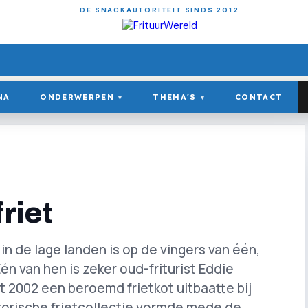
DE SNACKAUTORITEIT SINDS 2012
NA
ONDERWERPEN
THEMA'S
CONTACT
▾
▾
riet
in de lage landen is op de vingers van één,
én van hen is zeker oud-friturist Eddie
 2002 een beroemd frietkot uitbaatte bij
torische frietcollectie vormde mede de