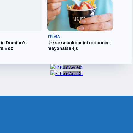
TRIVIA
t in Domino's
Urkse snackbar introduceert
rs Box
mayonaise-ijs
Advertentie
Advertentie