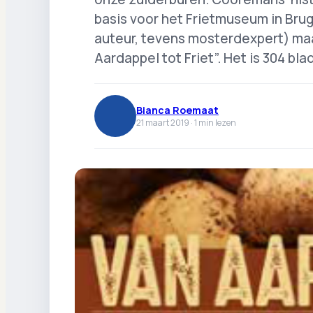
basis voor het Frietmuseum in Bru
auteur, tevens mosterdexpert) ma
Aardappel tot Friet”. Het is 304 bl
Bianca Roemaat
21 maart 2019 ·
1
min lezen