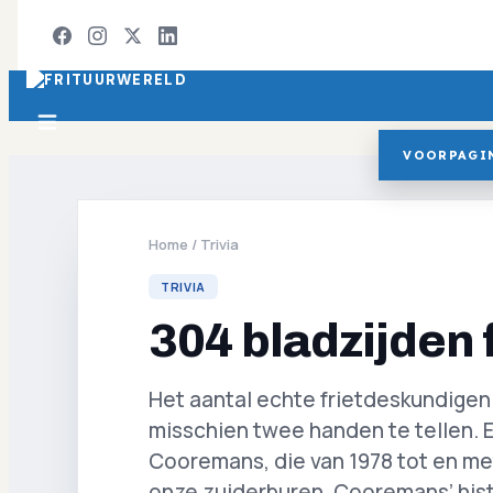
VOORPAGI
Home
/
Trivia
TRIVIA
304 bladzijden f
Het aantal echte frietdeskundigen 
misschien twee handen te tellen. E
Cooremans, die van 1978 tot en met
onze zuiderburen. Cooremans’ his