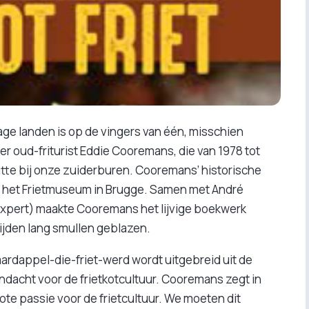
lage landen is op de vingers van één, misschien
er oud-friturist Eddie Cooremans, die van 1978 tot
tte bij onze zuiderburen. Cooremans’ historische
r het Frietmuseum in Brugge. Samen met André
dexpert) maakte Cooremans het lijvige boekwerk
dzijden lang smullen geblazen.
ardappel-die-friet-werd wordt uitgebreid uit de
ndacht voor de frietkotcultuur. Cooremans zegt in
rote passie voor de frietcultuur. We moeten dit