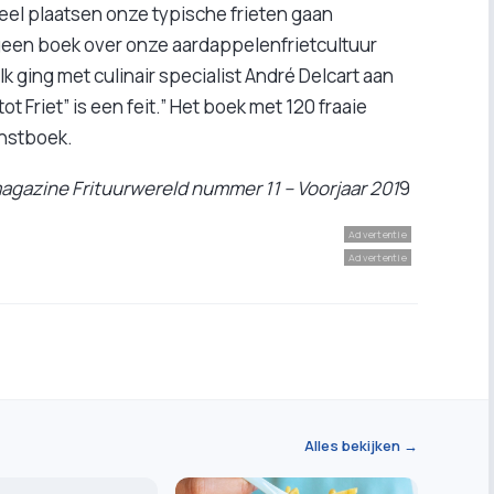
eel plaatsen onze typische frieten gaan
 geen boek over onze aardappelenfrietcultuur
k ging met culinair specialist André Delcart aan
t Friet” is een feit.” Het boek met 120 fraaie
unstboek.
 magazine Frituurwereld nummer 11 – Voorjaar 201
9
Advertentie
Advertentie
Alles bekijken →