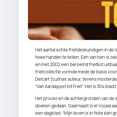
Het aantal echte frietdeskundigen in de 
twee handen te tellen. Eén van hen is zek
en met 2002 een beroemd frietkot uitbaa
frietcollectie vormde mede de basis voo
Delcart (culinair auteur, tevens moster
“Van Aardappel tot Friet”. Het is 304 bla
Het proces en de achtergronden van de a
doeken gedaan. Daarnaast is er royaal aa
een dagblad: “Mijn leven is in feite één g