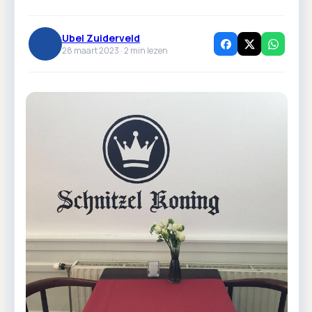
Ubel Zuiderveld
28 maart 2023 ·
2
min lezen