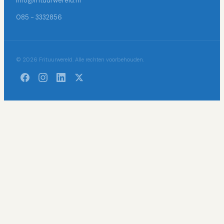
info@frituurwereld.nl
085 - 3332856
© 2026 Frituurwereld. Alle rechten voorbehouden.