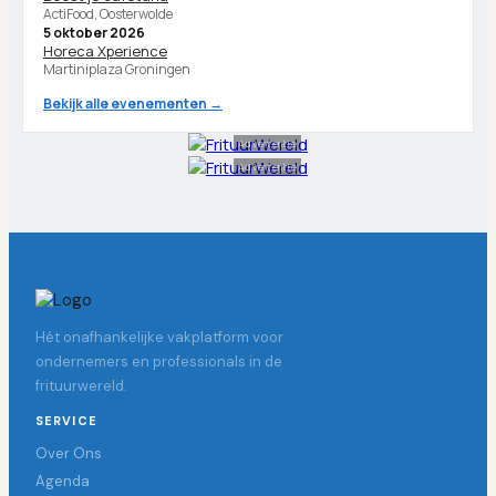
ActiFood, Oosterwolde
5 oktober 2026
Horeca Xperience
Martiniplaza Groningen
Bekijk alle evenementen →
Advertentie
Advertentie
Hét onafhankelijke vakplatform voor
ondernemers en professionals in de
frituurwereld.
SERVICE
Over Ons
Agenda