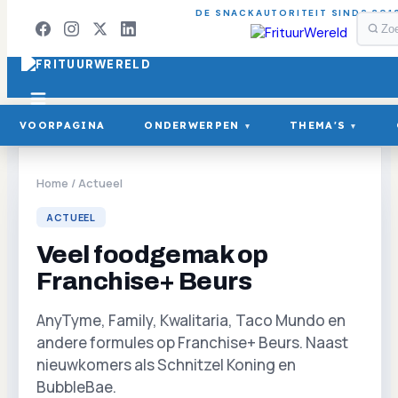
DE SNACKAUTORITEIT SINDS 201
VOORPAGINA
ONDERWERPEN
THEMA'S
▾
▾
Home
/
Actueel
ACTUEEL
Veel foodgemak op
Franchise+ Beurs
AnyTyme, Family, Kwalitaria, Taco Mundo en
andere formules op Franchise+ Beurs. Naast
nieuwkomers als Schnitzel Koning en
BubbleBae.