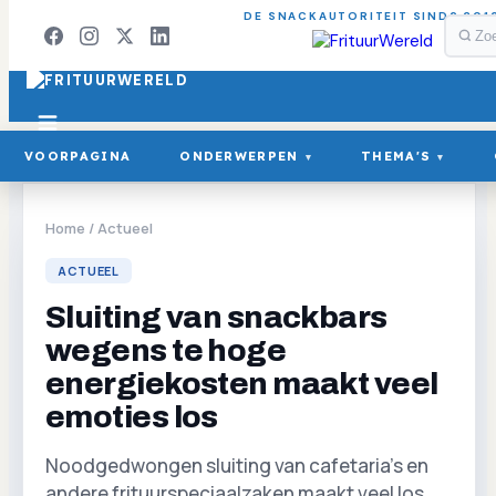
DE SNACKAUTORITEIT SINDS 201
VOORPAGINA
ONDERWERPEN
THEMA'S
▾
▾
Home
/
Actueel
ACTUEEL
Sluiting van snackbars
wegens te hoge
energiekosten maakt veel
emoties los
Noodgedwongen sluiting van cafetaria's en
andere frituurspeciaalzaken maakt veel los.