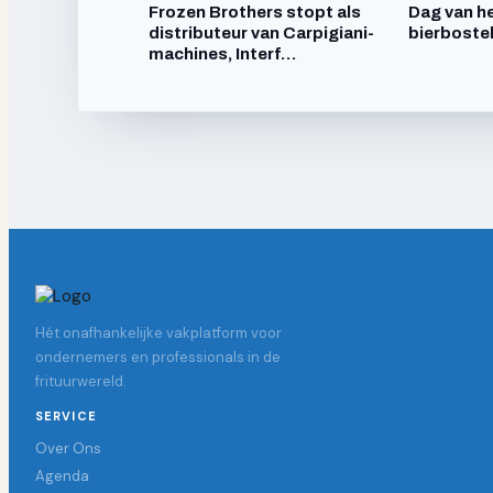
Frozen Brothers stopt als
Dag van he
distributeur van Carpigiani-
bierboste
machines, Interf…
Hét onafhankelijke vakplatform voor
ondernemers en professionals in de
frituurwereld.
SERVICE
Over Ons
Agenda