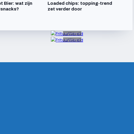
t Bier: wat zijn
Loaded chips: topping-trend
lsnacks?
zet verder door
Advertentie
Advertentie