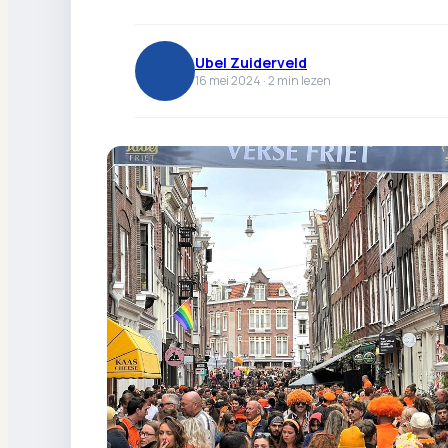
Ubel Zuiderveld
16 mei 2024 ·
2
min lezen