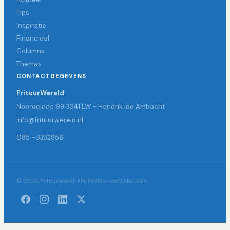
Tips
Inspiratie
Financieel
Columns
Themas
CONTACTGEGEVENS
FrituurWereld
Noordeinde 99 3341 LW - Hendrik Ido Ambacht
info@frituurwereld.nl
085 - 3332856
© 2026 Frituurwereld. Alle rechten voorbehouden.