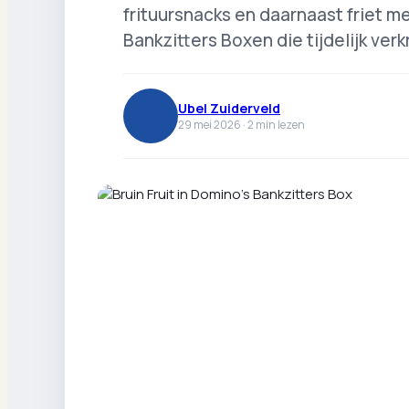
frituursnacks en daarnaast friet me
Bankzitters Boxen die tijdelijk verkr
Ubel Zuiderveld
29 mei 2026 ·
2
min lezen