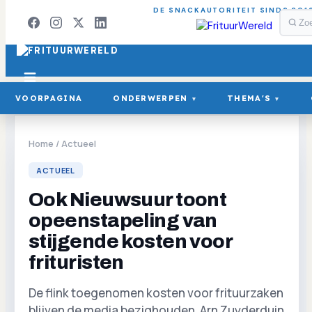
DE SNACKAUTORITEIT SINDS 201
VOORPAGINA
ONDERWERPEN
THEMA'S
▾
▾
Home
/
Actueel
ACTUEEL
Ook Nieuwsuur toont
opeenstapeling van
stijgende kosten voor
frituristen
De flink toegenomen kosten voor frituurzaken
blijven de media bezighouden. Arn Zuyderduin