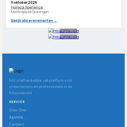
5 oktober 2026
Horeca Xperience
Martiniplaza Groningen
Bekijk alle evenementen →
Advertentie
Advertentie
Hét onafhankelijke vakplatform voor
ondernemers en professionals in de
frituurwereld.
SERVICE
Over Ons
Agenda
Contact