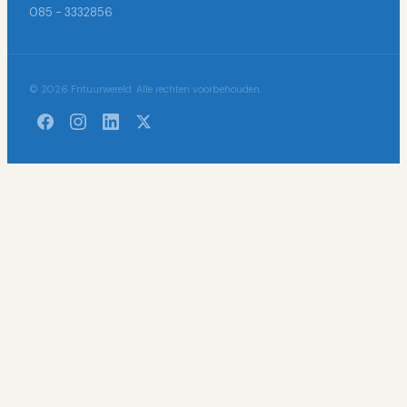
085 - 3332856
© 2026 Frituurwereld. Alle rechten voorbehouden.