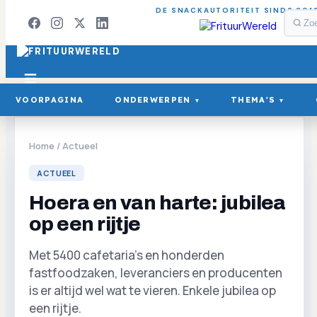
DE SNACKAUTORITEIT SINDS 201
VOORPAGINA
ONDERWERPEN
THEMA'S
▾
▾
Home
/
Actueel
ACTUEEL
Hoera en van harte: jubilea
op een rijtje
Met 5400 cafetaria's en honderden
fastfoodzaken, leveranciers en producenten
is er altijd wel wat te vieren. Enkele jubilea op
een rijtje.