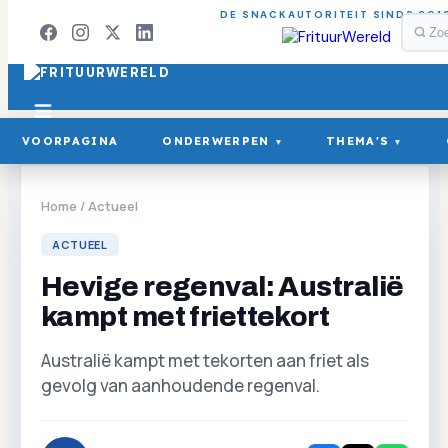
DE SNACKAUTORITEIT SINDS 201
VOORPAGINA
ONDERWERPEN
THEMA'S
▾
▾
Home
/
Actueel
ACTUEEL
Hevige regenval: Australië
kampt met friettekort
Australië kampt met tekorten aan friet als
gevolg van aanhoudende regenval.