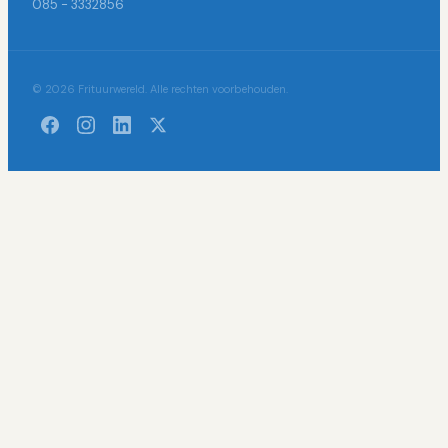
085 - 3332856
© 2026 Frituurwereld. Alle rechten voorbehouden.