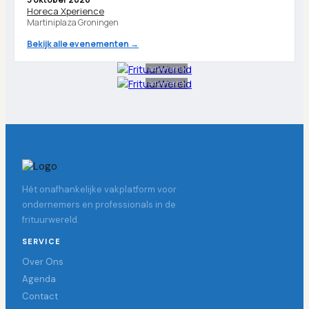
Horeca Xperience
Martiniplaza Groningen
Bekijk alle evenementen →
Advertentie
Advertentie
Hét onafhankelijke vakplatform voor
ondernemers en professionals in de
frituurwereld.
SERVICE
Over Ons
Agenda
Contact