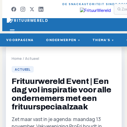
DE SNACKAUTORITEIT SINDS 201
VOORPAGINA
ONDERWERPEN
THEMA'S
▾
▾
Home
/
Actueel
ACTUEEL
Frituurwereld Event | Een
dag vol inspiratie voor alle
ondernemers met een
frituurspeciaalzaak
Zet maar vast in je agenda: maandag 13
november. Vakvereniging ProFri houdt in