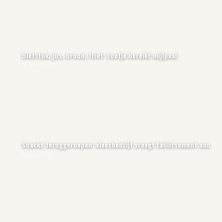
Biefstuk, jus, brood, friet: Loetje bereikt mijlpaal
16 juni 2026
Snacks teruggeroepen: vleesbedrijf vraagt faillissement aan
12 juni 2026