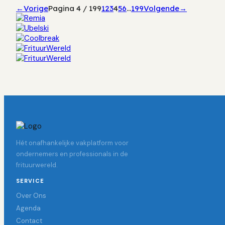
←
Vorige
Pagina
4
/
199
1
2
3
4
5
6
…
199
Volgende
→
Hét onafhankelijke vakplatform voor
ondernemers en professionals in de
frituurwereld.
SERVICE
Over Ons
Agenda
Contact