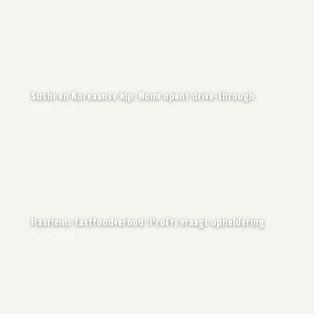
Sushi en Koreaanse kip: Nomi opent drive-through
9 juni 2026
Haarlems fastfoodverbod: ProFri vraagt opheldering
3 juni 2026