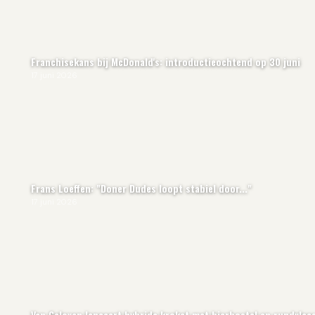
Franchisekans bij McDonald's: introductieochtend op 30 juni
17 juni 2026
Frans Loeffen: "Doner Dudes loopt stabiel door..."
17 juni 2026
Van Geloven lanceert hybride kroket met bierbostel en rundvlee