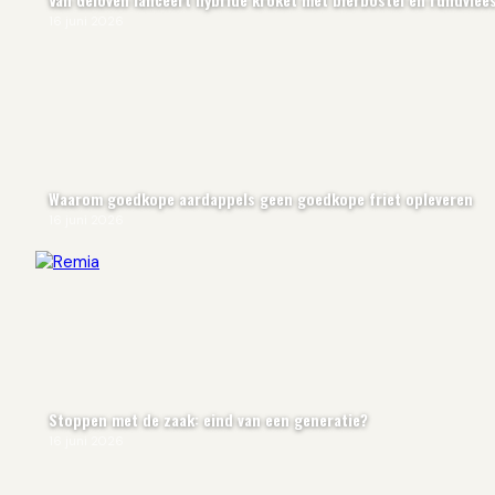
16 juni 2026
Waarom goedkope aardappels geen goedkope friet opleveren
16 juni 2026
Stoppen met de zaak: eind van een generatie?
16 juni 2026