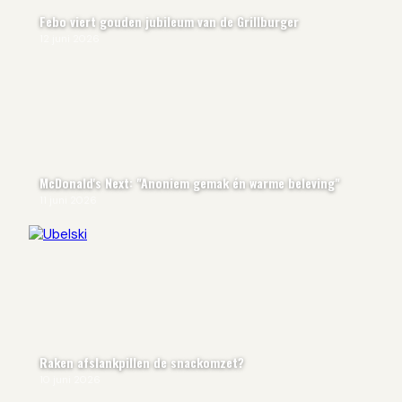
Febo viert gouden jubileum van de Grillburger
12 juni 2026
McDonald's Next: "Anoniem gemak én warme beleving"
11 juni 2026
Raken afslankpillen de snackomzet?
10 juni 2026