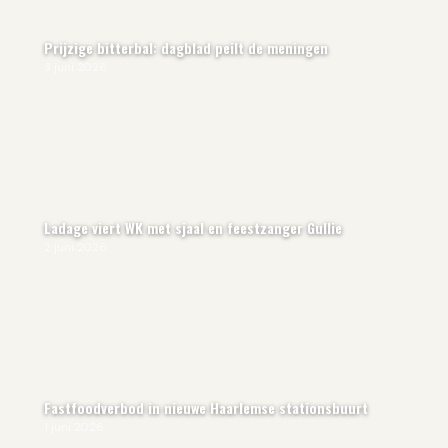
Prijzige bitterbal: dagblad peilt de meningen
3 juni 2026
Ladage viert WK met sjaal en feestzanger Gullie
2 juni 2026
Fastfoodverbod in nieuwe Haarlemse stationsbuurt
1 juni 2026