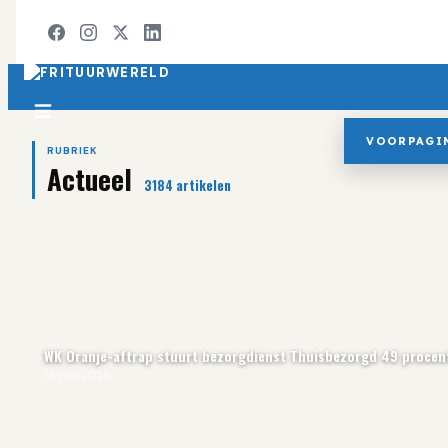
VOORPAGI
RUBRIEK
Actueel
3184
artikelen
WK Oranje-aftrap stuurt bezorgdienst Thuisbezorgd 49 proce
18 juni 2026