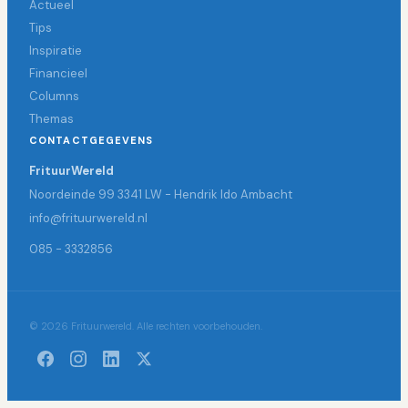
Actueel
Tips
Inspiratie
Financieel
Columns
Themas
CONTACTGEGEVENS
FrituurWereld
Noordeinde 99 3341 LW - Hendrik Ido Ambacht
info@frituurwereld.nl
085 - 3332856
© 2026 Frituurwereld. Alle rechten voorbehouden.