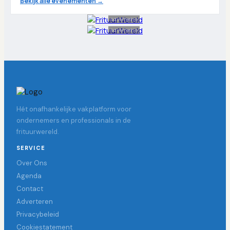
Bekijk alle evenementen →
Advertentie
Advertentie
Hét onafhankelijke vakplatform voor
ondernemers en professionals in de
frituurwereld.
SERVICE
Over Ons
Agenda
Contact
Adverteren
Privacybeleid
Cookiestatement