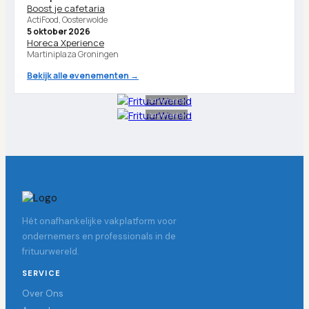
Boost je cafetaria
ActiFood, Oosterwolde
5 oktober 2026
Horeca Xperience
Martiniplaza Groningen
Bekijk alle evenementen →
Advertentie
Advertentie
Hét onafhankelijke vakplatform voor
ondernemers en professionals in de
frituurwereld.
SERVICE
Over Ons