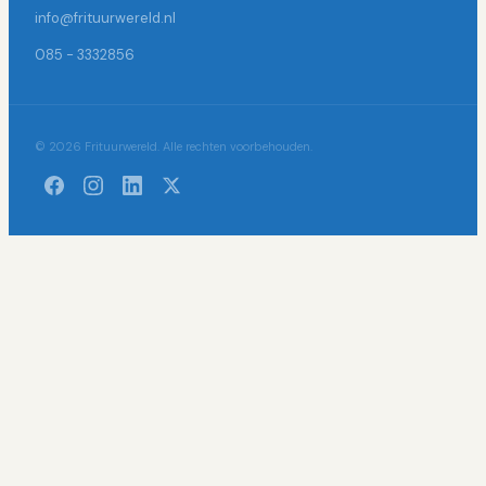
info@frituurwereld.nl
085 - 3332856
© 2026 Frituurwereld. Alle rechten voorbehouden.