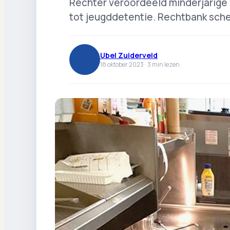
Rechter veroordeeld minderjarige
tot jeugddetentie. Rechtbank sch
Ubel Zuiderveld
18 oktober 2023 ·
3
min lezen