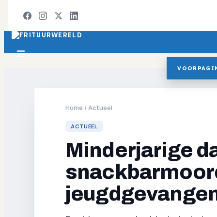
VOORPAGI
Home
/
Actueel
ACTUEEL
Minderjarige d
snackbarmoord
jeugdgevangen