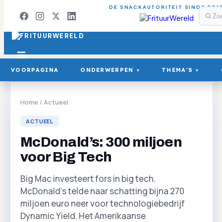
DE SNACKAUTORITEIT SINDS 201
VOORPAGINA
ONDERWERPEN
THEMA'S
▾
▾
Home
/
Actueel
ACTUEEL
McDonald’s: 300 miljoen
voor Big Tech
Big Mac investeert fors in big tech.
McDonald’s telde naar schatting bijna 270
miljoen euro neer voor technologiebedrijf
Dynamic Yield. Het Amerikaanse