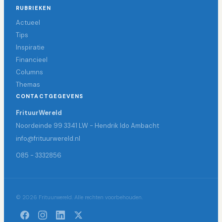
RUBRIEKEN
Actueel
Tips
Inspiratie
Financieel
Columns
Themas
CONTACTGEGEVENS
FrituurWereld
Noordeinde 99 3341 LW - Hendrik Ido Ambacht
info@frituurwereld.nl
085 - 3332856
© 2026 Frituurwereld. Alle rechten voorbehouden.