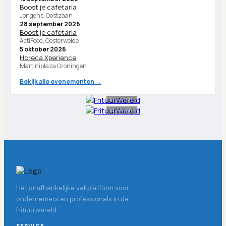
Boost je cafetaria
Jongens, Oostzaan
28 september 2026
Boost je cafetaria
ActiFood, Oosterwolde
5 oktober 2026
Horeca Xperience
Martiniplaza Groningen
Bekijk alle evenementen →
Advertentie
Advertentie
Hét onafhankelijke vakplatform voor
ondernemers en professionals in de
frituurwereld.