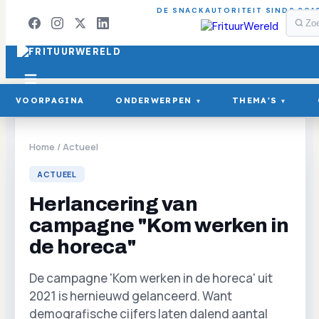
DE SNACKAUTORITEIT SINDS 201
VOORPAGINA
ONDERWERPEN
THEMA'S
▾
▾
Home
/
Actueel
ACTUEEL
Herlancering van
campagne "Kom werken in
de horeca"
De campagne 'Kom werken in de horeca' uit
2021 is hernieuwd gelanceerd. Want
demografische cijfers laten dalend aantal