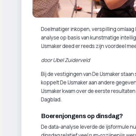
Doelmatiger inkopen, verspilling omlaag 
analyse op basis van kunstmatige intell
IJsmaker deed er reeds zijn voordeel me
door Ubel Zuiderveld
Bij de vestigingen van De IJsmaker staan
koppelt De IJsmaker aan andere gegevens
IJsmaker kwam over de eerste resultaten 
Dagblad.
Boerenjongens op dinsdag?
De data-analyse leverde de ijsformule nu
dinsdag relatief veel rum-rozijnenijs werd