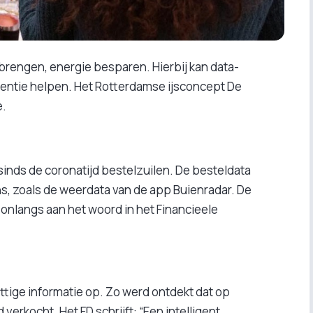
brengen, energie besparen. Hierbij kan data-
igentie helpen. Het Rotterdamse ijsconcept De
e.
 sinds de coronatijd bestelzuilen. De besteldata
, zoals de weerdata van de app Buienradar. De
onlangs aan het woord in het Financieele
ttige informatie op. Zo werd ontdekt dat op
 verkocht. Het FD schrijft: “Een intelligent