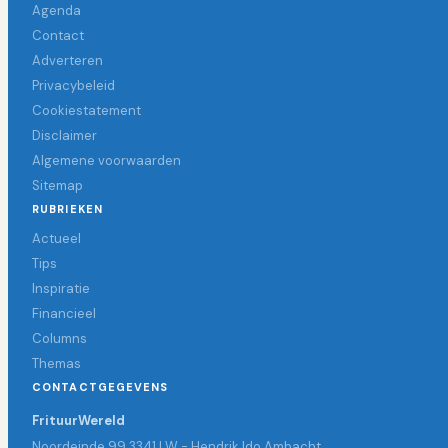
Agenda
Contact
Adverteren
Privacybeleid
Cookiestatement
Disclaimer
Algemene voorwaarden
Sitemap
RUBRIEKEN
Actueel
Tips
Inspiratie
Financieel
Columns
Themas
CONTACTGEGEVENS
FrituurWereld
Noordeinde 99 3341 LW - Hendrik Ido Ambacht