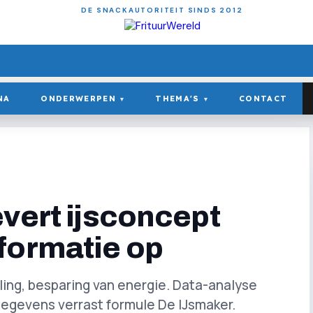
DE SNACKAUTORITEIT SINDS 2012
NA
ONDERWERPEN
THEMA'S
CONTACT
▾
▾
evert ijsconcept
formatie op
ling, besparing van energie. Data-analyse
gegevens verrast formule De IJsmaker.