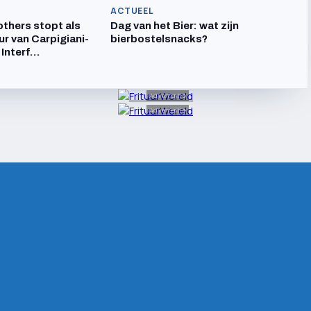
ACTUEEL
others stopt als
Dag van het Bier: wat zijn
ur van Carpigiani-
bierbostelsnacks?
 Interf…
Advertentie
Advertentie