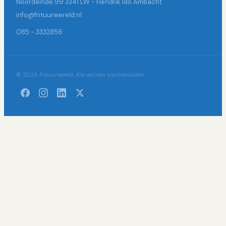
Noordeinde 99 3341 LW - Hendrik Ido Ambacht
info@frituurwereld.nl
085 - 3332856
© 2026 Frituurwereld. Alle rechten voorbehouden.