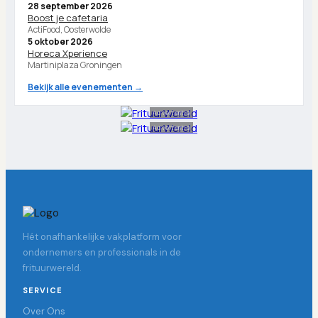
28 september 2026
Boost je cafetaria
ActiFood, Oosterwolde
5 oktober 2026
Horeca Xperience
Martiniplaza Groningen
Bekijk alle evenementen →
Advertentie
Advertentie
Hét onafhankelijke vakplatform voor
ondernemers en professionals in de
frituurwereld.
SERVICE
Over Ons