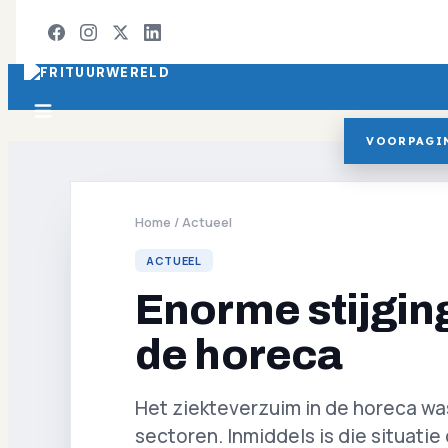
VOORPAGI
Home
/
Actueel
ACTUEEL
Enorme stijgin
de horeca
Het ziekteverzuim in de horeca was 
sectoren. Inmiddels is die situati