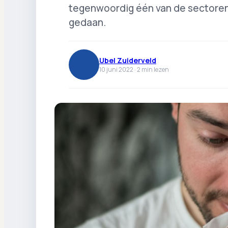
tegenwoordig één van de sectore
gedaan.
Ubel Zuiderveld
10 juni 2022 ·
2
min lezen