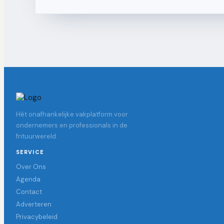
Hét onafhankelijke vakplatform voor
ondernemers en professionals in de
frituurwereld.
SERVICE
Over Ons
Agenda
Contact
Adverteren
Privacybeleid