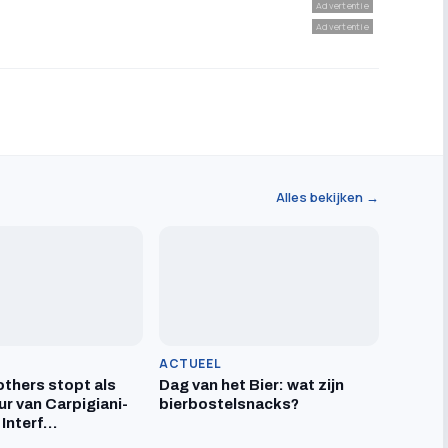
Advertentie
Advertentie
Alles bekijken →
ACTUEEL
others stopt als
Dag van het Bier: wat zijn
ur van Carpigiani-
bierbostelsnacks?
 Interf…