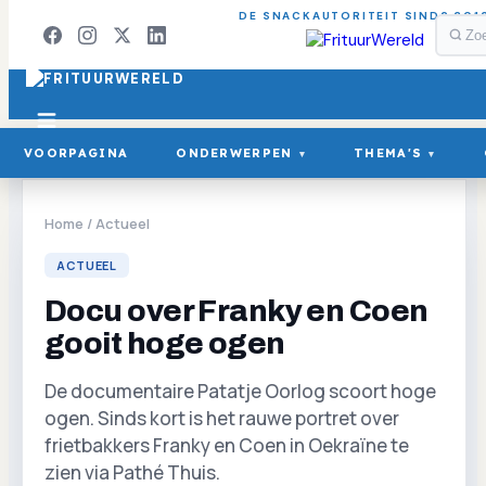
DE SNACKAUTORITEIT SINDS 201
VOORPAGINA
ONDERWERPEN
THEMA'S
▾
▾
Home
/
Actueel
ACTUEEL
Docu over Franky en Coen
gooit hoge ogen
De documentaire Patatje Oorlog scoort hoge
ogen. Sinds kort is het rauwe portret over
frietbakkers Franky en Coen in Oekraïne te
zien via Pathé Thuis.