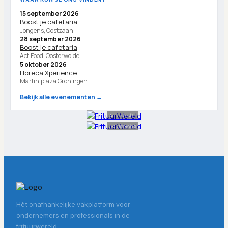
15 september 2026
Boost je cafetaria
Jongens, Oostzaan
28 september 2026
Boost je cafetaria
ActiFood, Oosterwolde
5 oktober 2026
Horeca Xperience
Martiniplaza Groningen
Bekijk alle evenementen →
Advertentie
Advertentie
Hét onafhankelijke vakplatform voor
ondernemers en professionals in de
frituurwereld.