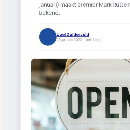
januari) maakt premier Mark Rutte 
bekend.
Ubel Zuiderveld
25 januari 2022 ·
1
min lezen