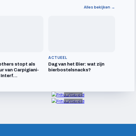
Alles bekijken →
ACTUEEL
others stopt als
Dag van het Bier: wat zijn
ur van Carpigiani-
bierbostelsnacks?
 Interf…
Advertentie
Advertentie