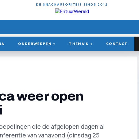
DE SNACKAUTORITEIT SINDS 2012
NA
ONDERWERPEN
THEMA'S
CONTACT
▾
▾
eca weer open
i
soepelingen die de afgelopen dagen al
onferentie van vanavond (dinsdag 25