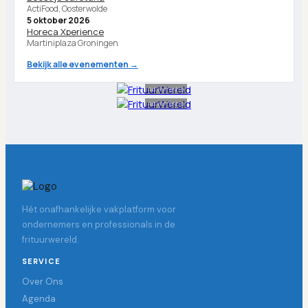
ActiFood, Oosterwolde
5 oktober 2026
Horeca Xperience
Martiniplaza Groningen
Bekijk alle evenementen →
Advertentie
Advertentie
Hét onafhankelijke vakplatform voor
ondernemers en professionals in de
frituurwereld.
SERVICE
Over Ons
Agenda