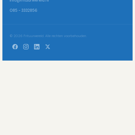
info@frituurwereld.nl
085 - 3332856
© 2026 Frituurwereld. Alle rechten voorbehouden.