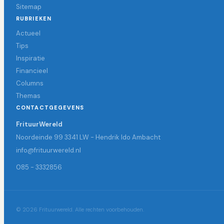
Sitemap
RUBRIEKEN
Actueel
Tips
Inspiratie
Financieel
Columns
Themas
CONTACTGEGEVENS
FrituurWereld
Noordeinde 99 3341 LW - Hendrik Ido Ambacht
info@frituurwereld.nl
085 - 3332856
© 2026 Frituurwereld. Alle rechten voorbehouden.