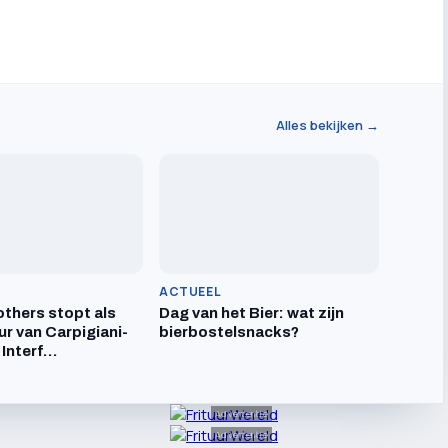
Alles bekijken →
ACTUEEL
others stopt als
Dag van het Bier: wat zijn
ur van Carpigiani-
bierbostelsnacks?
 Interf…
Advertentie
Advertentie