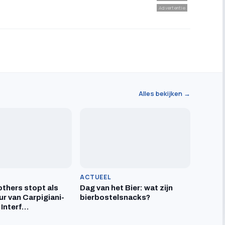
Advertentie
Alles bekijken →
ACTUEEL
others stopt als
Dag van het Bier: wat zijn
ur van Carpigiani-
bierbostelsnacks?
 Interf…