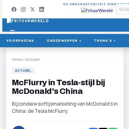
DE SNACKAUTORITEIT SINDS 201
VOORPAGINA
ONDERWERPEN
THEMA'S
▾
▾
Home
/
Actueel
ACTUEEL
McFlurry in Tesla-stijl bij
McDonald's China
Bijzondere softijsmarketing van McDonald's in
China: de Tesla McFlurry.