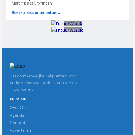
Martiniplaza Groningen
Bekijk alle evenementen →
Advertentie
Advertentie
Hét onafhankelijke vakplatform voor
ondernemers en professionals in de
frituurwereld.
SERVICE
Over Ons
Agenda
Contact
Adverteren