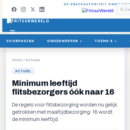
DE SNACKAUTORITEIT SINDS 201
VOORPAGINA
ONDERWERPEN
THEMA'S
▾
▾
Home
/
Actueel
ACTUEEL
Minimum leeftijd
flitsbezorgers óók naar 16
De regels voor flitsbezorging worden nu gelijk
getrokken met maaltijdbezorging: 16 wordt
de minimum leeftijd.