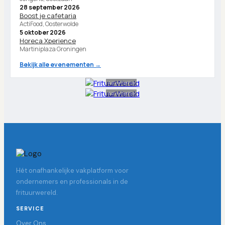
28 september 2026
Boost je cafetaria
ActiFood, Oosterwolde
5 oktober 2026
Horeca Xperience
Martiniplaza Groningen
Bekijk alle evenementen →
Advertentie
Advertentie
Hét onafhankelijke vakplatform voor
ondernemers en professionals in de
frituurwereld.
SERVICE
Over Ons