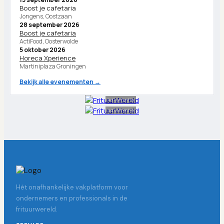
Boost je cafetaria
Jongens, Oostzaan
28 september 2026
Boost je cafetaria
ActiFood, Oosterwolde
5 oktober 2026
Horeca Xperience
Martiniplaza Groningen
Bekijk alle evenementen →
Advertentie
Advertentie
Hét onafhankelijke vakplatform voor
ondernemers en professionals in de
frituurwereld.