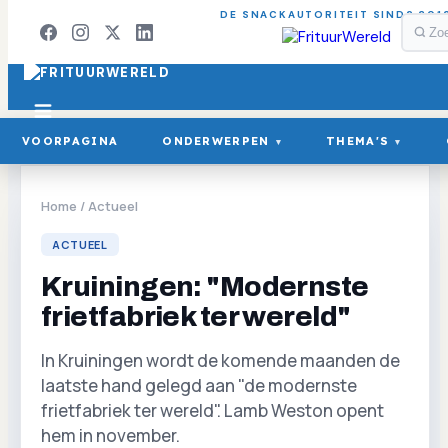
DE SNACKAUTORITEIT SINDS 201
VOORPAGINA
ONDERWERPEN
THEMA'S
▾
▾
Home
/
Actueel
ACTUEEL
Kruiningen: "Modernste
frietfabriek ter wereld"
In Kruiningen wordt de komende maanden de
laatste hand gelegd aan "de modernste
frietfabriek ter wereld". Lamb Weston opent
hem in november.