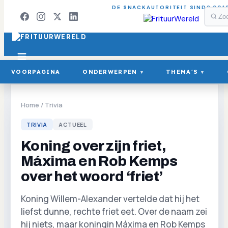
DE SNACKAUTORITEIT SINDS 201
VOORPAGINA
ONDERWERPEN
THEMA'S
▾
▾
Home
/
Trivia
TRIVIA
ACTUEEL
Koning over zijn friet,
Máxima en Rob Kemps
over het woord ‘friet’
Koning Willem-Alexander vertelde dat hij het
liefst dunne, rechte friet eet. Over de naam zei
hij niets, maar koningin Máxima en Rob Kemps