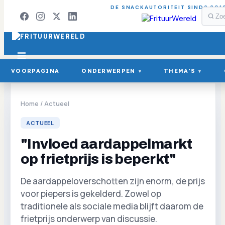
DE SNACKAUTORITEIT SINDS 201
VOORPAGINA
ONDERWERPEN
THEMA'S
▾
▾
Home
/
Actueel
ACTUEEL
"Invloed aardappelmarkt
op frietprijs is beperkt"
De aardappeloverschotten zijn enorm, de prijs
voor piepers is gekelderd. Zowel op
traditionele als sociale media blijft daarom de
frietprijs onderwerp van discussie.