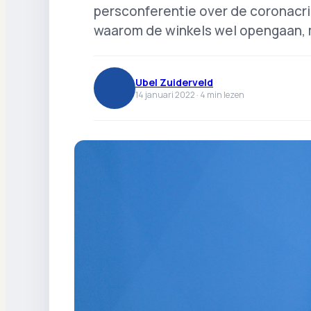
persconferentie over de coronacrisi
waarom de winkels wel opengaan, 
Ubel Zuiderveld
14 januari 2022 ·
4
min lezen