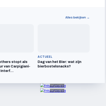
Alles bekijken →
ACTUEEL
others stopt als
Dag van het Bier: wat zijn
ur van Carpigiani-
bierbostelsnacks?
 Interf…
Advertentie
Advertentie