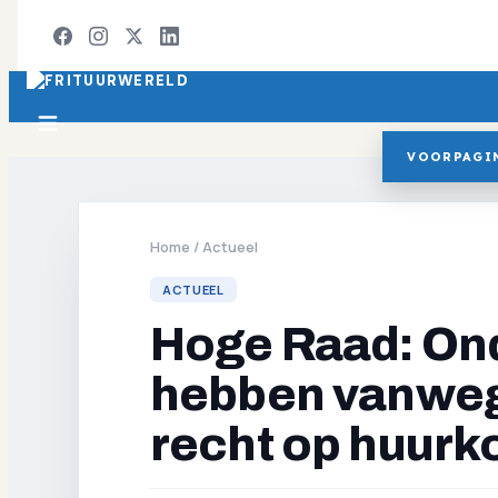
VOORPAGI
Home
/
Actueel
ACTUEEL
Hoge Raad: O
hebben vanweg
recht op huurk