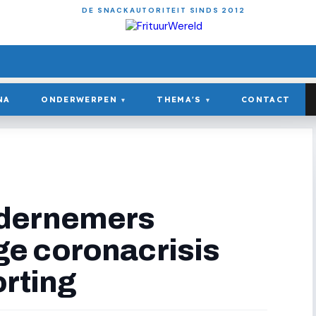
DE SNACKAUTORITEIT SINDS 2012
NA
ONDERWERPEN
THEMA'S
CONTACT
▾
▾
ndernemers
e coronacrisis
orting