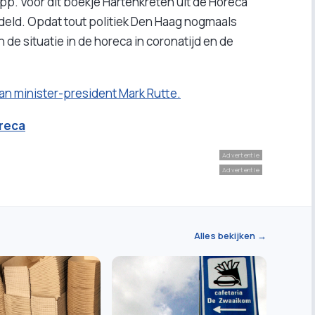
p. Voor dit boekje Hartenkreten uit de Horeca
deld. Opdat tout politiek Den Haag nogmaals
de situatie in de horeca in coronatijd en de
aan minister-president Mark Rutte.
oreca
Advertentie
Advertentie
Alles bekijken →