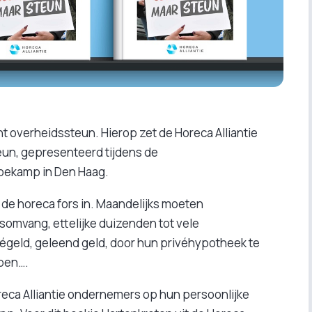
 overheidssteun. Hierop zet de Horeca Alliantie
eun, gepresenteerd tijdens de
oekamp in Den Haag.
 de horeca fors in. Maandelijks moeten
somvang, ettelijke duizenden tot vele
végeld, geleend geld, door hun privéhypotheek te
open….
reca Alliantie ondernemers op hun persoonlijke