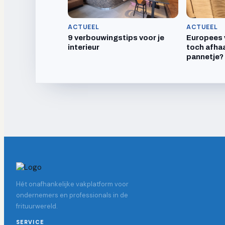
ACTUEEL
ACTUEEL
9 verbouwingstips voor je
Europees 
interieur
toch afhaa
pannetje?
Hét onafhankelijke vakplatform voor
ondernemers en professionals in de
frituurwereld.
SERVICE