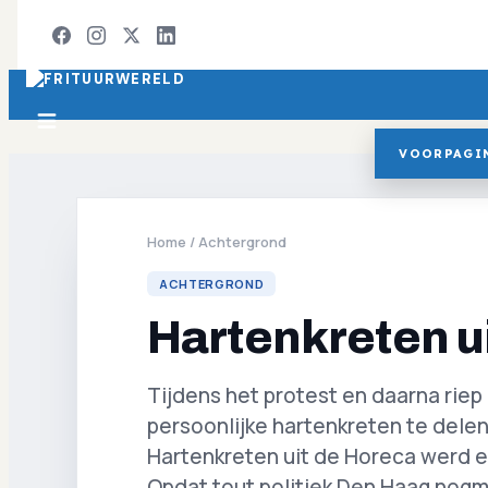
VOORPAGI
Home
/
Achtergrond
ACHTERGROND
Hartenkreten u
Tijdens het protest en daarna rie
persoonlijke hartenkreten te delen
Hartenkreten uit de Horeca werd e
Opdat tout politiek Den Haag nog