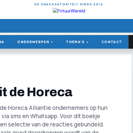
DE SNACKAUTORITEIT SINDS 2012
NA
ONDERWERPEN
THEMA'S
CONTACT
▾
▾
it de Horeca
p de Horeca Alliantie ondernemers op hun
 via sms en Whatsapp. Voor dit boekje
en selectie van de reacties gebundeld.
maals goed doordrongen wordt van de