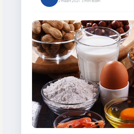
2 maart 2021 ·
3
min lezen