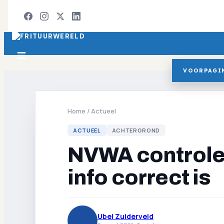
VOORPAGI
Home
/
Actueel
ACTUEEL
ACHTERGROND
NVWA controlee
info correct is
Ubel Zuiderveld