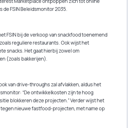
terest Marketplace ontpoppen zich tot online
s de FSIN Beleidsmonitor 2035.
et FSIN bij de verkoop van snackfood toenemend
zoals reguliere restaurants. Ook wijst het
ete snacks. Het gaat hierbij zowel om
en (zoals bakkerijen).
ook van drive-throughs zal afvlakken, aldus het
idsmonitor: “De ontwikkelkosten zijn te hoog
tie blokkeren deze projecten.” Verder wijst het
e tegen nieuwe fastfood-projecten, met name op