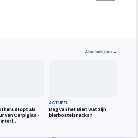
Alles bekijken →
ACTUEEL
others stopt als
Dag van het Bier: wat zijn
ur van Carpigiani-
bierbostelsnacks?
 Interf…