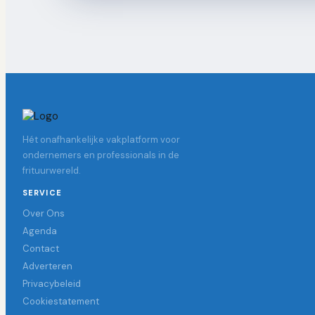
Hét onafhankelijke vakplatform voor
ondernemers en professionals in de
frituurwereld.
SERVICE
Over Ons
Agenda
Contact
Adverteren
Privacybeleid
Cookiestatement