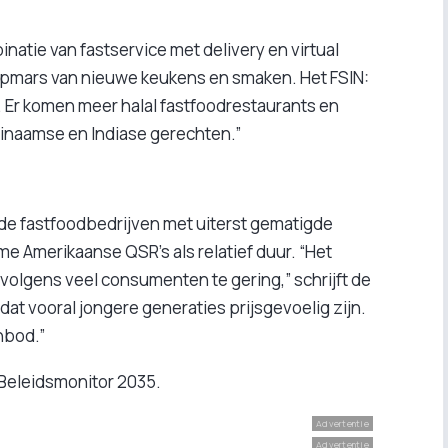
natie van fastservice met delivery en virtual
opmars van nieuwe keukens en smaken. Het FSIN:
. Er komen meer halal fastfoodrestaurants en
inaamse en Indiase gerechten.”
de fastfoodbedrijven met uiterst gematigde
e Amerikaanse QSR’s als relatief duur. “Het
s volgens veel consumenten te gering,” schrijft de
dat vooral jongere generaties prijsgevoelig zijn.
nbod.”
 Beleidsmonitor 2035.
Advertentie
Advertentie