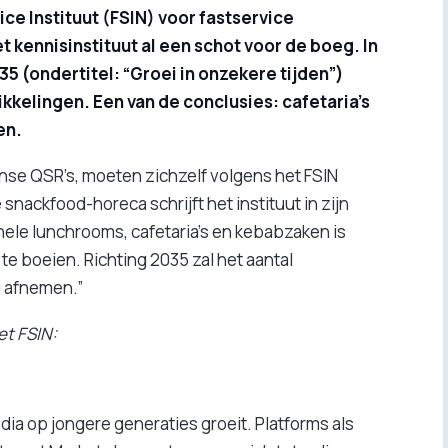
e Instituut (FSIN) voor fastservice
 kennisinstituut al een schot voor de boeg. In
 (ondertitel: “Groei in onzekere tijden”)
kelingen. Een van de conclusies: cafetaria's
en.
anse QSR’s, moeten zichzelf volgens het FSIN
nackfood-horeca schrijft het instituut in zijn
onele lunchrooms, cafetaria’s en kebabzaken is
te boeien. Richting 2035 zal het aantal
g afnemen.”
et FSIN:
dia op jongere generaties groeit. Platforms als