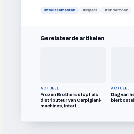
#
faillissementen
#
cijfers
#
onderzoek
Gerelateerde artikelen
ACTUEEL
ACTUEEL
Frozen Brothers stopt als
Dag van he
distributeur van Carpigiani-
bierboste
machines, Interf…