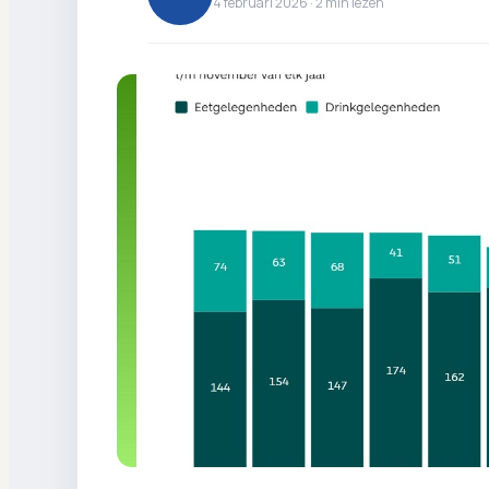
4 februari 2026 ·
2
min lezen