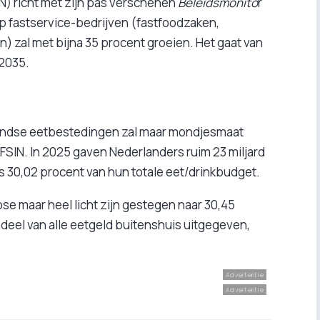
N) richt met zijn pas verschenen
Beleidsmonito
r
ep fastservice-bedrijven (fastfoodzaken,
n) zal met bijna 35 procent groeien. Het gaat van
 2035.
rlandse eetbestedingen zal maar mondjesmaat
FSIN. In 2025 gaven Nederlanders ruim 23 miljard
is 30,02 procent van hun totale eet/drinkbudget.
ose maar heel licht zijn gestegen naar 30,45
ndeel van alle eetgeld buitenshuis uitgegeven,
Advertentie
Advertentie