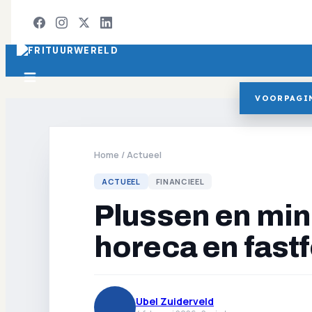
VOORPAGI
Home
/
Actueel
ACTUEEL
FINANCIEEL
Plussen en minn
horeca en fast
Ubel Zuiderveld