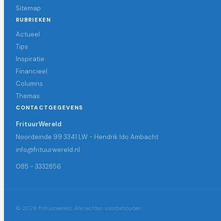
Sitemap
RUBRIEKEN
Actueel
Tips
Inspiratie
Financieel
Columns
Themas
CONTACTGEGEVENS
FrituurWereld
Noordeinde 99 3341 LW - Hendrik Ido Ambacht
info@frituurwereld.nl
085 - 3332856
© 2026 Frituurwereld. Alle rechten voorbehouden.