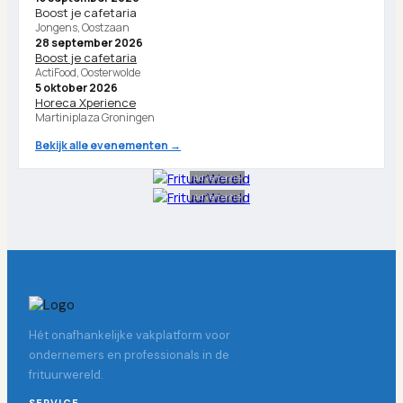
Boost je cafetaria
Jongens, Oostzaan
28 september 2026
Boost je cafetaria
ActiFood, Oosterwolde
5 oktober 2026
Horeca Xperience
Martiniplaza Groningen
Bekijk alle evenementen →
Advertentie
Advertentie
Hét onafhankelijke vakplatform voor
ondernemers en professionals in de
frituurwereld.