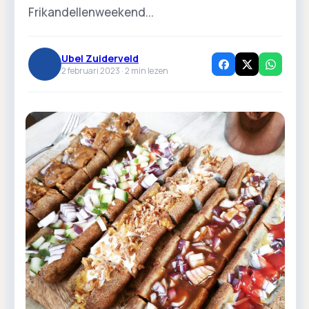
Frikandellenweekend...
Ubel Zuiderveld
2 februari 2023 ·
2
min lezen