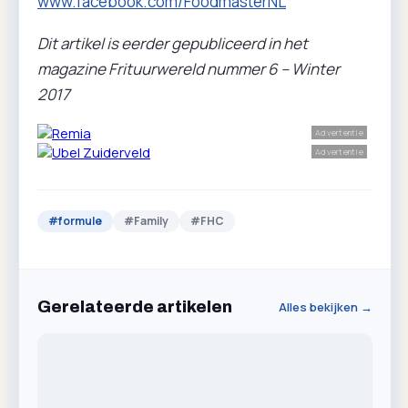
www.facebook.com/FoodmasterNL
Dit artikel is eerder gepubliceerd in het
magazine Frituurwereld nummer 6 – Winter
2017
Advertentie
Advertentie
#
formule
#
Family
#
FHC
Gerelateerde artikelen
Alles bekijken →