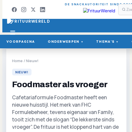
DE SNACKAUTORITEIT SINDS 201
VOORPAGINA
ONDERWERPEN
THEMA'S
▾
▾
Home
/
Nieuw!
NIEUW!
Foodmaster als vroeger
Cafetariaformule Foodmaster heeft een
nieuwe huisstijl. Het merk van FHC
Formulebeheer, tevens eigenaar van Family,
tooit zich met de slogan “De lekkerste sinds
vroeger”. De frituur is het kloppend hart van de