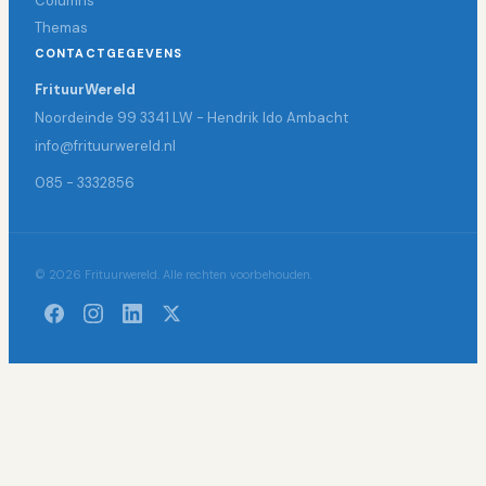
Columns
Themas
CONTACTGEGEVENS
FrituurWereld
Noordeinde 99 3341 LW - Hendrik Ido Ambacht
info@frituurwereld.nl
085 - 3332856
© 2026 Frituurwereld. Alle rechten voorbehouden.