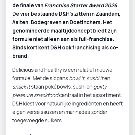
de finale van
Franchise Starter Award 2026
.
De vier bestaande D&H’s zitten in Zaandam,
Aalten, Bodegraven en Doetinchem. Het
genomineerde maaltijdconcept biedt zijn
formule niet alleen aan als full-franchise.
Sinds kort kent D&H ook franchising als co-
brand.
Delicious and Healthy is een relatief nieuwe
formule. Met de slogans
bowl it
,
sushi it
en
snack it
staan pokébowls, sushi en
guilty
pleasure snackfood
centraal in het assortiment.
D&H kiest voor natuurlijke ingrediënten en heeft
eigen verse sauzen en marinades zonder
toegevoegde suikers.