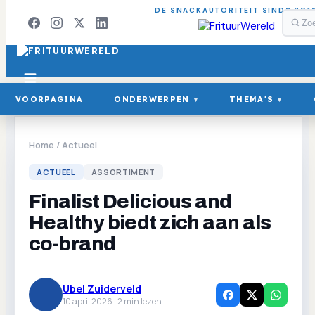
DE SNACKAUTORITEIT SINDS 201
VOORPAGINA
ONDERWERPEN
THEMA'S
▾
▾
Home
/
Actueel
ACTUEEL
ASSORTIMENT
Finalist Delicious and
Healthy biedt zich aan als
co-brand
Ubel Zuiderveld
10 april 2026 ·
2
min lezen