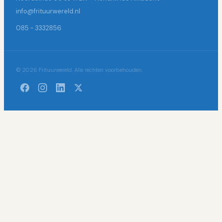
info@frituurwereld.nl
085 - 3332856
© 2026 Frituurwereld. Alle rechten voorbehouden.