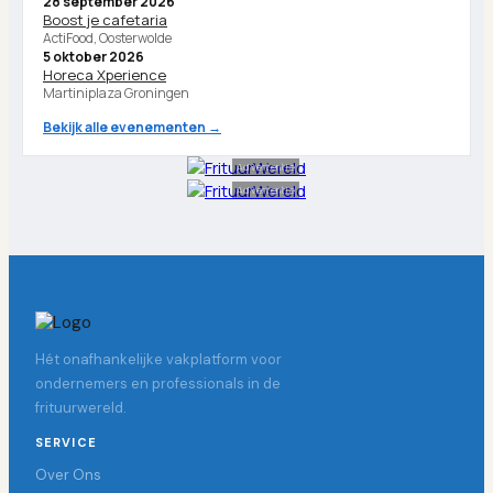
28 september 2026
Boost je cafetaria
ActiFood, Oosterwolde
5 oktober 2026
Horeca Xperience
Martiniplaza Groningen
Bekijk alle evenementen →
Advertentie
Advertentie
Hét onafhankelijke vakplatform voor
ondernemers en professionals in de
frituurwereld.
SERVICE
Over Ons