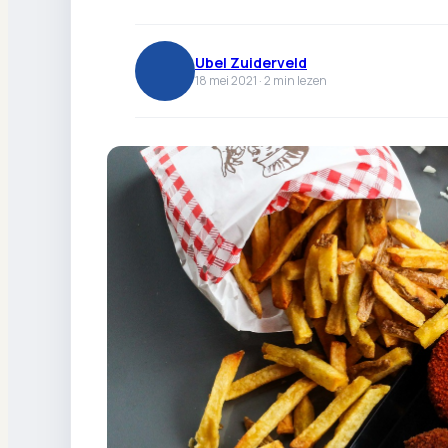
Ubel Zuiderveld
18 mei 2021 ·
2
min lezen