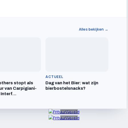
Alles bekijken →
ACTUEEL
others stopt als
Dag van het Bier: wat zijn
ur van Carpigiani-
bierbostelsnacks?
 Interf…
Advertentie
Advertentie