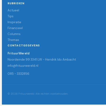
RUBRIEKEN
Actueel
Tips
Inspiratie
Financieel
Columns
Themas
CONTACTGEGEVENS
FrituurWereld
Noordeinde 99 3341 LW - Hendrik Ido Ambacht
info@frituurwereld.nl
085 - 3332856
© 2026 Frituurwereld. Alle rechten voorbehouden.