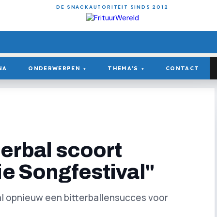
DE SNACKAUTORITEIT SINDS 2012
NA
ONDERWERPEN
THEMA'S
CONTACT
▾
▾
terbal scoort
ie Songfestival"
l opnieuw een bitterballensucces voor