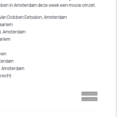
Dobben in Amsterdam deze week een mooie omzet.
n Van Dobben Eetsalon, Amsterdam
Haarlem
i, Amsterdam
arlem
ven
sterdam
i, Amsterdam
trecht
Advertentie
Advertentie