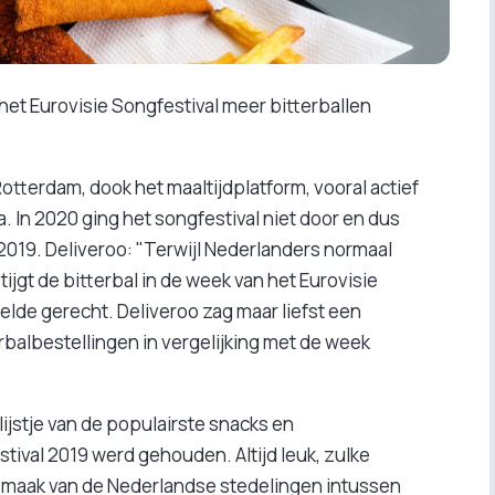
n het Eurovisie Songfestival meer bitterballen
otterdam, dook het maaltijdplatform, vooral actief
ta. In 2020 ging het songfestival niet door en dus
 2019. Deliveroo: "Terwijl Nederlanders normaal
ijgt de bitterbal in de week van het Eurovisie
lde gerecht. Deliveroo zag maar liefst een
erbalbestellingen in vergelijking met de week
ijstje van de populairste snacks en
tival 2019 werd gehouden. Altijd leuk, zulke
de smaak van de Nederlandse stedelingen intussen