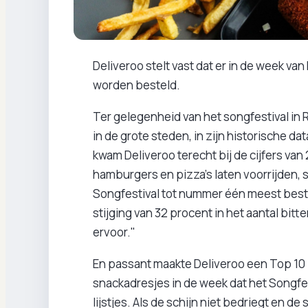
Deliveroo stelt vast dat er in de week va
worden besteld.
Ter gelegenheid van het songfestival in R
in de grote steden, in zijn historische da
kwam Deliveroo terecht bij de cijfers van
hamburgers en pizza’s laten voorrijden, st
Songfestival tot nummer één meest beste
stijging van 32 procent in het aantal bitt
ervoor."
En passant maakte Deliveroo een Top 10 l
snackadresjes in de week dat het Songfes
lijstjes. Als de schijn niet bedriegt en 