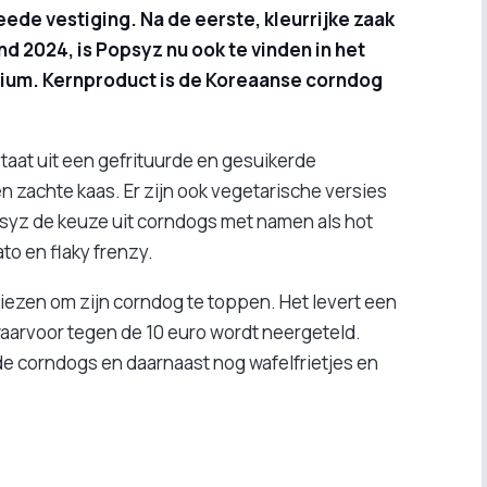
eede vestiging. Na de eerste, kleurrijke zaak
nd 2024, is Popsyz nu ook te vinden in het
ium. Kernproduct is de Koreaanse corndog
aat uit een gefrituurde en gesuikerde
 zachte kaas. Er zijn ook vegetarische versies
psyz de keuze uit corndogs met namen als hot
ato en flaky frenzy.
kiezen om zijn corndog te toppen. Het levert een
aarvoor tegen de 10 euro wordt neergeteld.
e corndogs en daarnaast nog wafelfrietjes en