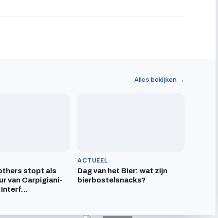
Alles bekijken →
ACTUEEL
others stopt als
Dag van het Bier: wat zijn
ur van Carpigiani-
bierbostelsnacks?
 Interf…