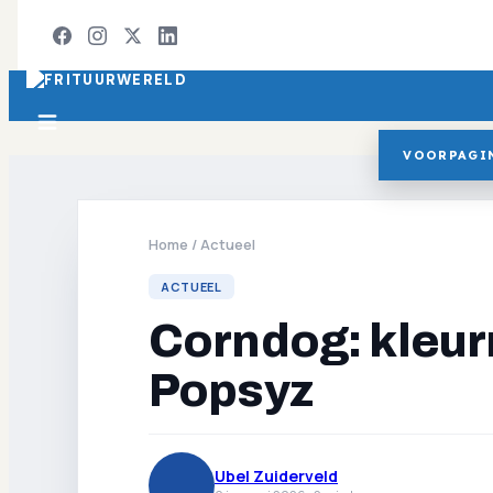
VOORPAGI
Home
/
Actueel
ACTUEEL
Corndog: kleurr
Popsyz
Ubel Zuiderveld