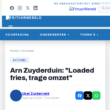
DE SNACKAUTORITEIT SINDS 201
VOORPAGINA
ONDERWERPEN
THEMA'S
▾
▾
Home
/
Actueel
ACTUEEL
Arn Zuyderduin: "Loaded
fries, trage omzet"
Ubel Zuiderveld
8 januari 2026 ·
3
min lezen