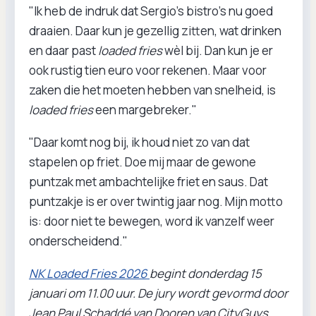
"Ik heb de indruk dat Sergio’s bistro’s nu goed
draaien. Daar kun je gezellig zitten, wat drinken
en daar past
loaded fries
wèl bij. Dan kun je er
ook rustig tien euro voor rekenen. Maar voor
zaken die het moeten hebben van snelheid, is
loaded fries
een margebreker."
"Daar komt nog bij, ik houd niet zo van dat
stapelen op friet. Doe mij maar de gewone
puntzak met ambachtelijke friet en saus. Dat
puntzakje is er over twintig jaar nog. Mijn motto
is: door niet te bewegen, word ik vanzelf weer
onderscheidend."
NK Loaded Fries 2026
begint donderdag 15
januari om 11.00 uur. De jury wordt gevormd door
Jean Paul Schaddé van Dooren van CityGuys,