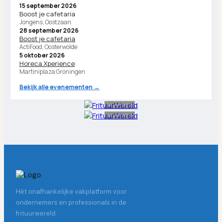
15 september 2026
Boost je cafetaria
Jongens, Oostzaan
28 september 2026
Boost je cafetaria
ActiFood, Oosterwolde
5 oktober 2026
Horeca Xperience
Martiniplaza Groningen
Bekijk alle evenementen →
Advertentie
Advertentie
Hét onafhankelijke vakplatform voor
ondernemers en professionals in de
frituurwereld.