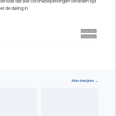
periode dat alle coronabeperkingen verleden tijd
er de daling in.
Advertentie
Advertentie
Alles bekijken →