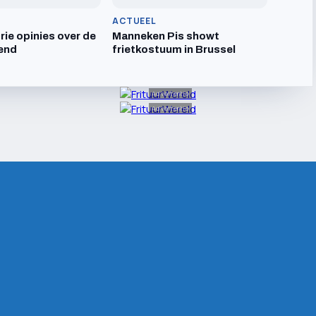
ACTUEEL
ie opinies over de
Manneken Pis showt
end
frietkostuum in Brussel
Advertentie
Advertentie