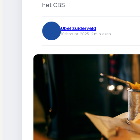
het CBS.
Ubel Zuiderveld
10 februari 2025 ·
2
min lezen