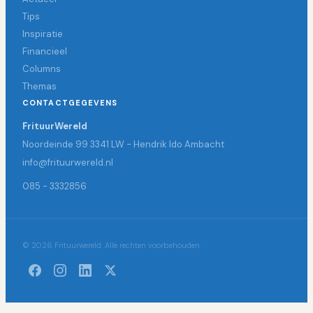
Tips
Inspiratie
Financieel
Columns
Themas
CONTACTGEGEVENS
FrituurWereld
Noordeinde 99 3341 LW - Hendrik Ido Ambacht
info@frituurwereld.nl
085 - 3332856
© 2026 Frituurwereld. Alle rechten voorbehouden.