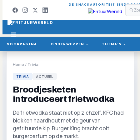
DE SNACKAUTORITEIT SINDS 201
VOORPAGINA
ONDERWERPEN
THEMA'S
▾
▾
Home
/
Trivia
TRIVIA
ACTUEEL
Broodjesketen
introduceert frietwodka
De frietwodka staat niet op zichzelf. KFC had
blokken haardhout met de geur van
gefrituurde kip. Burger King bracht ooit
burgerparfum op de markt.