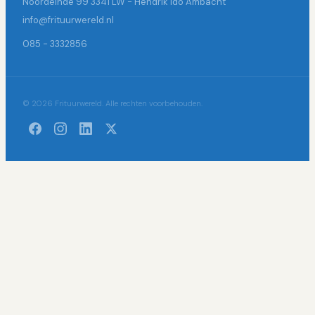
Noordeinde 99 3341 LW - Hendrik Ido Ambacht
info@frituurwereld.nl
085 - 3332856
© 2026 Frituurwereld. Alle rechten voorbehouden.