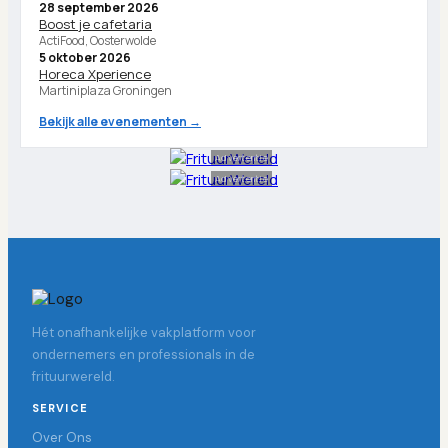
28 september 2026
Boost je cafetaria
ActiFood, Oosterwolde
5 oktober 2026
Horeca Xperience
Martiniplaza Groningen
Bekijk alle evenementen →
Advertentie
Advertentie
Hét onafhankelijke vakplatform voor
ondernemers en professionals in de
frituurwereld.
SERVICE
Over Ons