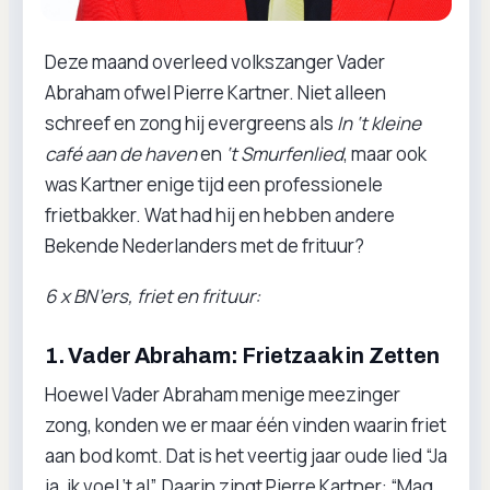
Deze maand overleed volkszanger Vader
Abraham ofwel Pierre Kartner. Niet alleen
schreef en zong hij evergreens als
In ‘t kleine
café aan de haven
en
‘t Smurfenlied
, maar ook
was Kartner enige tijd een professionele
frietbakker. Wat had hij en hebben andere
Bekende Nederlanders met de frituur?
6 x BN’ers, friet en frituur:
1. Vader Abraham: Frietzaak in Zetten
Hoewel Vader Abraham menige meezinger
zong, konden we er maar één vinden waarin friet
aan bod komt. Dat is het veertig jaar oude lied “Ja
ja, ik voel ‘t al”. Daarin zingt Pierre Kartner: “Mag