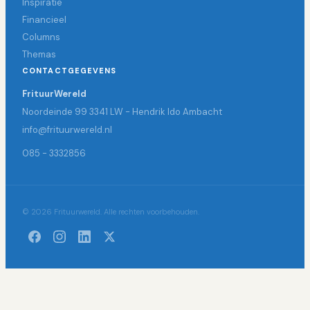
Inspiratie
Financieel
Columns
Themas
CONTACTGEGEVENS
FrituurWereld
Noordeinde 99 3341 LW - Hendrik Ido Ambacht
info@frituurwereld.nl
085 - 3332856
© 2026 Frituurwereld. Alle rechten voorbehouden.