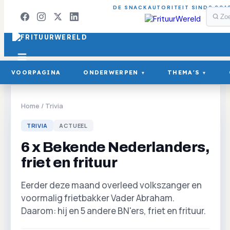
DE SNACKAUTORITEIT SINDS 201
VOORPAGINA
ONDERWERPEN
THEMA'S
▾
▾
Home
/
Trivia
TRIVIA
ACTUEEL
6 x Bekende Nederlanders,
friet en frituur
Eerder deze maand overleed volkszanger en
voormalig frietbakker Vader Abraham.
Daarom: hij en 5 andere BN'ers, friet en frituur.